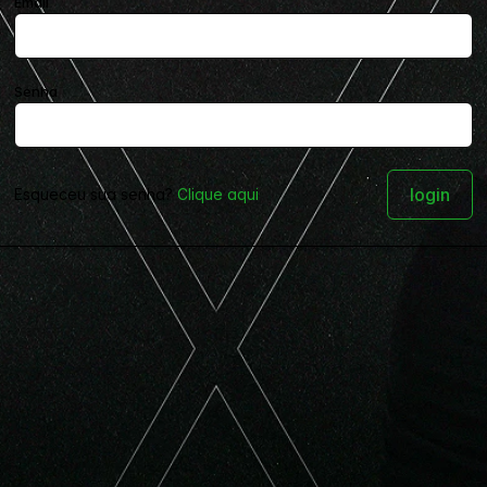
Email
Senha
Esqueceu sua senha?
Clique aqui